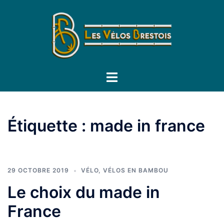
Aller
au
contenu
Ouvrir/fermer
le
menu
Étiquette :
made in france
29 OCTOBRE 2019
VÉLO
,
VÉLOS EN BAMBOU
Le choix du made in
France