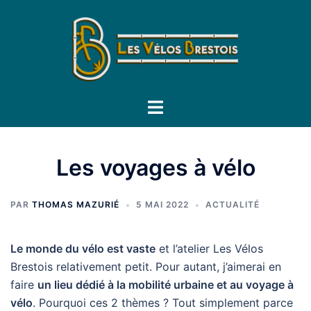
Aller
au
contenu
Ouvrir/fermer
le
menu
Les voyages à vélo
PAR
THOMAS MAZURIÉ
5 MAI 2022
ACTUALITÉ
Le monde du vélo est vaste
et l’atelier Les Vélos
Brestois relativement petit. Pour autant, j’aimerai en
faire
un lieu dédié à la mobilité urbaine et au voyage à
vélo
. Pourquoi ces 2 thèmes ? Tout simplement parce